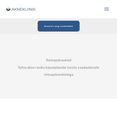
Skip
to
content
Broneeri aeg vastuvõtule
Retseptiravimid
Tutvu akne raviks kasutatavate Eestis saadaolevate
retseptiravimitega