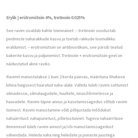
Erylik | erütromütsiin 4%, tretinoiin 0.025%
See ravim sisaldab kahte toimeainet: – tretinoiin soodustab
pindmiste naharakkude kasvu ja toetab rakkude loomulikku
eraldumist. – erütromütsiin on antibiootikum, see pärsib teatud
bakerite kasvu ja paljunemist. Tretinoiin + erütromütsiin geel on
näidustatud akne raviks.
Ravimit manustatakse 1 kuni 2 korda päevas, määrituna õhukese
kihina haigusest haaratud naha-alale. Vältida tuleb ravimi sattumist
silmadesse, silmalaugudele, huultele, ninasõõrmetesse ja
haavadele. Ravimi täpne annus ja kasutamissagedus sõltub ravimi
toimest. Ravimi manustamine võib põhjustada mõõdukat
nahaärritust: nahapunetust, põletustunnet. Tugeva nahaärrituse
ilmnemisel tuleb ravimi annust ja/või manustamissagedust
vähendada. Heleda naha ning heledate ja punaste juustega