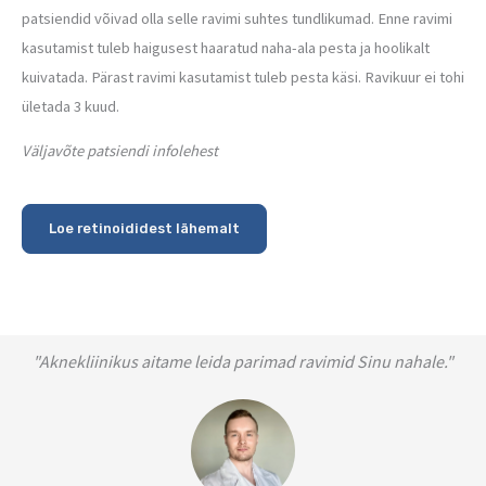
patsiendid võivad olla selle ravimi suhtes tundlikumad. Enne ravimi
kasutamist tuleb haigusest haaratud naha-ala pesta ja hoolikalt
kuivatada. Pärast ravimi kasutamist tuleb pesta käsi. Ravikuur ei tohi
ületada 3 kuud.
Väljavõte patsiendi infolehest
Loe retinoididest lähemalt
"Aknekliinikus aitame leida parimad ravimid Sinu nahale."